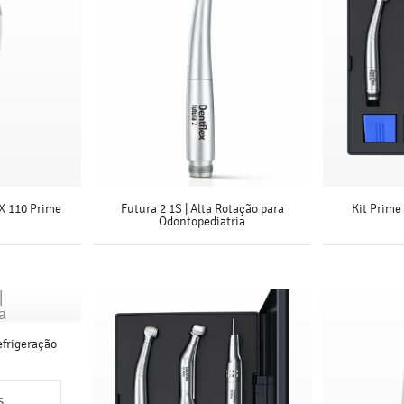
FX 110 Prime
Futura 2 1S | Alta Rotação para
Kit Prime 
Odontopediatria
S
SAIBA MAIS
efrigeração
S