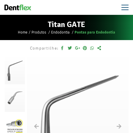
Titan GATE
Pontas para Endodontia
Home
Produtos
Endodontia
Compartilhe: