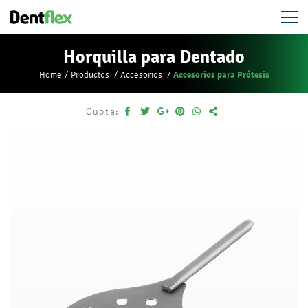
Horquilla para Dentado
Accesorios para Prótesis
Home
Productos
Accesorios
Cuota: